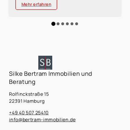
können. Sie profitieren dabei von meinem
Mehr erfahren
umfassenden Fachwissen in den Bereichen
Immobilien und Finanzierung, aber auch von
meiner Kenntnis verschiedener
Lebenssituationen mit einer auf Sie
zugeschnittenen individuellen und
persönlichen Beratung.
Silke Bertram Immobilien und
Beratung
Rolfinckstraße 15
22391 Hamburg
+49 40 507 25410
info@bertram-immobilien.de