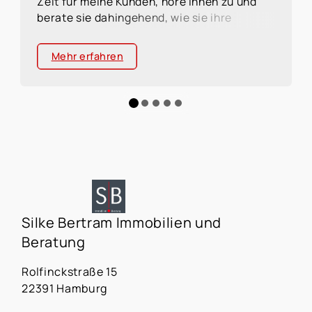
Zeit für meine Kunden, höre ihnen zu und
berate sie dahingehend, wie sie ihre
Wünsche und Vorstellungen verwirklichen
können. Sie profitieren dabei von meinem
Mehr erfahren
umfassenden Fachwissen in den Bereichen
Immobilien und Finanzierung, aber auch von
meiner Kenntnis verschiedener
Lebenssituationen mit einer auf Sie
zugeschnittenen individuellen und
persönlichen Beratung.
Silke Bertram Immobilien und
Beratung
Rolfinckstraße 15
22391 Hamburg