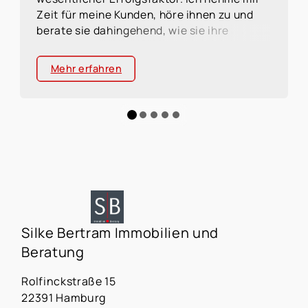
Zeit für meine Kunden, höre ihnen zu und
berate sie dahingehend, wie sie ihre
Wünsche und Vorstellungen verwirklichen
können. Sie profitieren dabei von meinem
Mehr erfahren
umfassenden Fachwissen in den Bereichen
Immobilien und Finanzierung, aber auch von
meiner Kenntnis verschiedener
Lebenssituationen mit einer auf Sie
zugeschnittenen individuellen und
persönlichen Beratung.
Silke Bertram Immobilien und
Beratung
Rolfinckstraße 15
22391 Hamburg