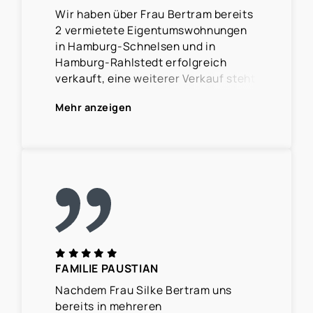
Wir haben über Frau Bertram bereits
2 vermietete Eigentumswohnungen
in Hamburg-Schnelsen und in
Hamburg-Rahlstedt erfolgreich
verkauft, eine weiterer Verkauf steht
kurz vor dem Abschluss.
Mehr anzeigen
Frau Bertram hat uns in allen Phasen
des Verkaufsprozesses, vom ersten
Beratungsgespräch bis zur
Übergabe professionell und
kompetent begleitet. Die Immobilien
wurden sehr gut präsentiert, die
Kommunikation mit Mietern und
potentiellen Käufern verlief
reibungslos und die erzielten
FAMILIE PAUSTIAN
Verkaufserlöse entsprachen unseren
Erwartungen.
Nachdem Frau Silke Bertram uns
bereits in mehreren