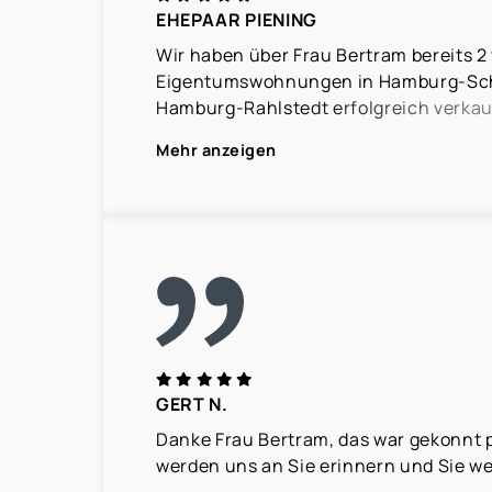
EHEPAAR PIENING
Wir haben über Frau Bertram bereits 2
Eigentumswohnungen in Hamburg-Sch
Hamburg-Rahlstedt erfolgreich verkauf
Verkauf steht kurz vor dem Abschluss.
Mehr anzeigen
Frau Bertram hat uns in allen Phasen 
Verkaufsprozesses, vom ersten Beratu
Übergabe professionell und kompetent 
Immobilien wurden sehr gut präsentie
mit Mietern und potentiellen Käufern v
die erzielten Verkaufserlöse entspra
Erwartungen.
Durch ihr ausgezeichnetes Fachwisse
GERT N.
Immobilienbereich als auch bei weite
Danke Frau Bertram, das war gekonnt p
Rahmen der Vertragsabwicklung fühlte
werden uns an Sie erinnern und Sie w
gut beraten.