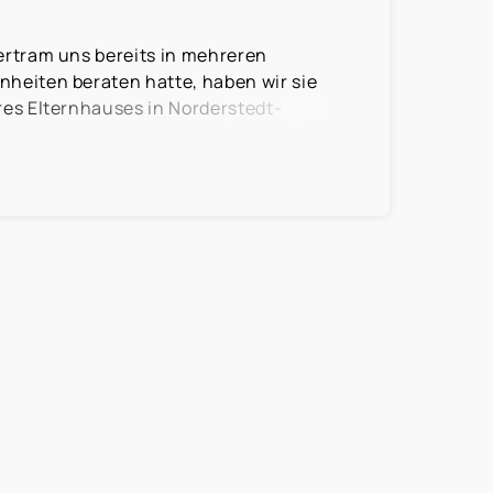
rtram uns bereits in mehreren
heiten beraten hatte, haben wir sie
es Elternhauses in Norderstedt-
 stets mit Rat und Tat zur Seite, von
zur Immobilienübergabe. Sie war für
ußerhalb der Bürozeiten, ansprechbar,
den Verkaufsprozess informiert und die
se mit uns abgesprochen.
tenz, ihrem Verhandlungsgeschick
auch in schwierigen Situationen einen
ren und Lösungswege aufzuzeigen,
folgreich abgewickelt werden.
rau Bertram sehr gut aufgehoben und
iter.