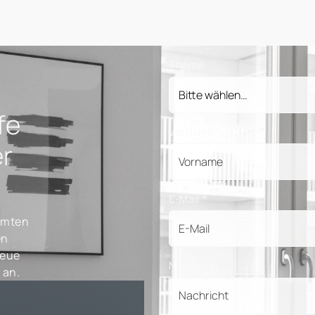
Thema
fe
Vorname
*
er
E-Mail
*
amten
en
neue
Nachricht
*
 an.