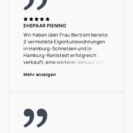
EHEPAAR PIENING
Wir haben über Frau Bertram bereits
2 vermietete Eigentumswohnungen
in Hamburg-Schnelsen und in
Hamburg-Rahlstedt erfolgreich
verkauft, eine weiterer Verkauf steht
kurz vor dem Abschluss.
Mehr anzeigen
Frau Bertram hat uns in allen Phasen
des Verkaufsprozesses, vom ersten
Beratungsgespräch bis zur
Übergabe professionell und
kompetent begleitet. Die Immobilien
wurden sehr gut präsentiert, die
Kommunikation mit Mietern und
potentiellen Käufern verlief